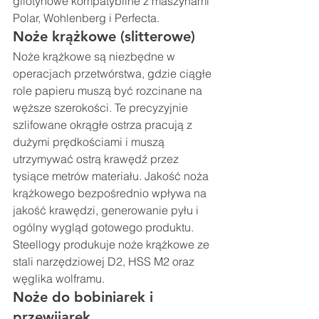
gilotynowe kompatybilne z maszynami 
Polar, Wohlenberg i Perfecta.
Noże krążkowe (slitterowe)
Noże krążkowe są niezbędne w 
operacjach przetwórstwa, gdzie ciągłe 
role papieru muszą być rozcinane na 
węższe szerokości. Te precyzyjnie 
szlifowane okrągłe ostrza pracują z 
dużymi prędkościami i muszą 
utrzymywać ostrą krawędź przez 
tysiące metrów materiału. Jakość noża 
krążkowego bezpośrednio wpływa na 
jakość krawędzi, generowanie pyłu i 
ogólny wygląd gotowego produktu. 
Steellogy produkuje noże krążkowe ze 
stali narzędziowej D2, HSS M2 oraz 
węglika wolframu.
Noże do bobiniarek i 
przewijarek