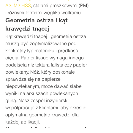
A2, M2 HSS
, stalami proszkowymi (PM) 
i różnymi formami węglika wolframu.
Geometria ostrza i kąt 
krawędzi tnącej
Kąt krawędzi tnącej i geometria ostrza 
muszą być zoptymalizowane pod 
konkretny typ materiału i prędkość 
cięcia. Papier tissue wymaga innego 
podejścia niż tektura falista czy papier 
powlekany. Nóż, który doskonale 
sprawdza się na papierze 
niepowlekanym, może dawać słabe 
wyniki na arkuszach powlekanych 
gliną. Nasz zespół inżynierski 
współpracuje z klientami, aby określić 
optymalną geometrię krawędzi dla 
każdej aplikacji.
Kompatybilność z maszynami